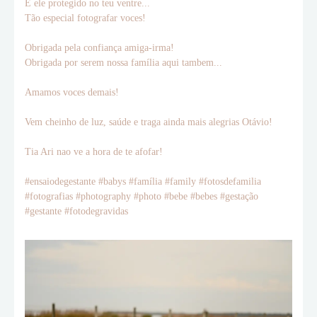
E ele protegido no teu ventre...
Tão especial fotografar voces!
Obrigada pela confiança amiga-irma!
Obrigada por serem nossa família aqui tambem...
Amamos voces demais!
Vem cheinho de luz, saúde e traga ainda mais alegrias Otávio!
Tia Ari nao ve a hora de te afofar!
#ensaiodegestante #babys #família #family #fotosdefamilia
#fotografias #photography #photo #bebe #bebes #gestação
#gestante #fotodegravidas