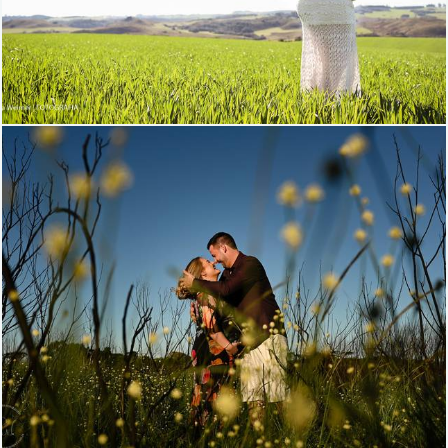
3591
24
1028
0