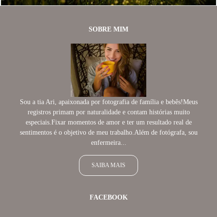
SOBRE MIM
Sou a tia Ari, apaixonada por fotografia de família e bebês!Meus
registros primam por naturalidade e contam histórias muito
especiais.Fixar momentos de amor e ter um resultado real de
sentimentos é o objetivo de meu trabalho.Além de fotógrafa, sou
enfermeira...
SAIBA MAIS
FACEBOOK