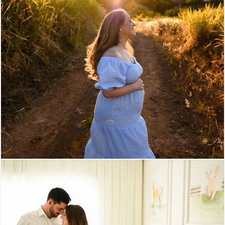
956
54