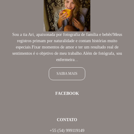
Sou a tia Ari, apaixonada por fotografia de família e bebês!Meus
registros primam por naturalidade e contam histórias muito
especiais.Fixar momentos de amor e ter um resultado real de
sentimentos é o objetivo de meu trabalho.Além de fotógrafa, sou
enfermeira...
SAIBA MAIS
FACEBOOK
CONTATO
+55 (54) 999119149