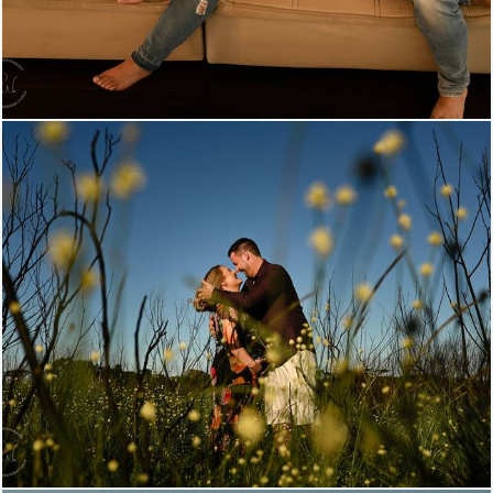
1164
15
1027
0