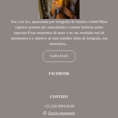
Sou a tia Ari, apaixonada por fotografia de família e bebês!Meus
registros primam por naturalidade e contam histórias muito
especiais.Fixar momentos de amor e ter um resultado real de
sentimentos é o objetivo de meu trabalho.Além de fotógrafa, sou
enfermeira...
SAIBA MAIS
FACEBOOK
CONTATO
+55 (54) 999119149
Enviar mensagem