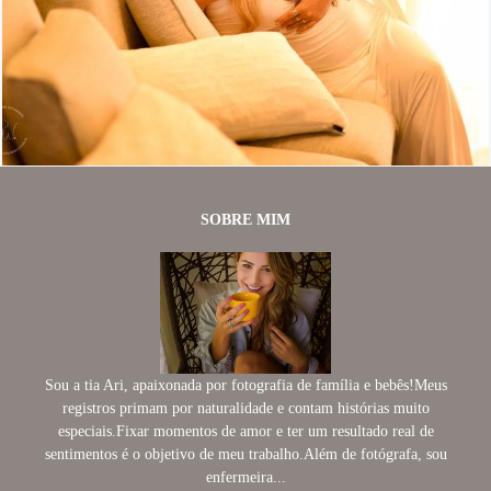
895
1
SOBRE MIM
Sou a tia Ari, apaixonada por fotografia de família e bebês!Meus
registros primam por naturalidade e contam histórias muito
especiais.Fixar momentos de amor e ter um resultado real de
sentimentos é o objetivo de meu trabalho.Além de fotógrafa, sou
enfermeira...