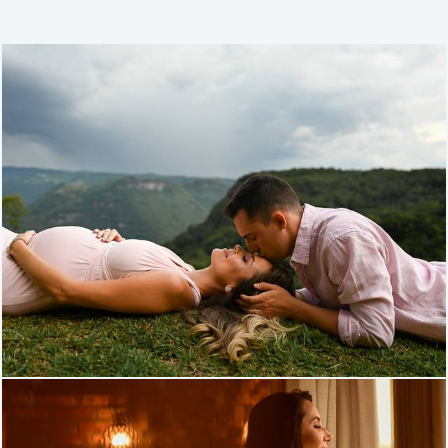
3599
155