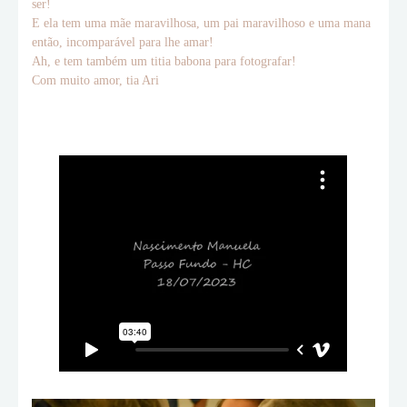
ser!
E ela tem uma mãe maravilhosa, um pai maravilhoso e uma mana
então, incomparável para lhe amar!
Ah, e tem também um titia babona para fotografar!
Com muito amor, tia Ari