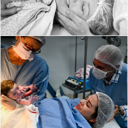
659
0
1229
0