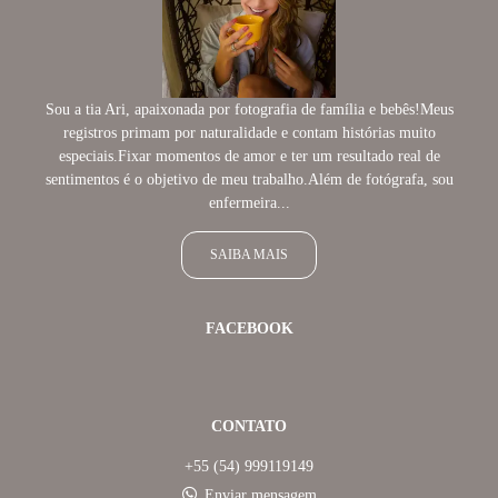
Sou a tia Ari, apaixonada por fotografia de família e bebês!Meus
registros primam por naturalidade e contam histórias muito
especiais.Fixar momentos de amor e ter um resultado real de
sentimentos é o objetivo de meu trabalho.Além de fotógrafa, sou
enfermeira...
SAIBA MAIS
FACEBOOK
CONTATO
+55 (54) 999119149
Enviar mensagem