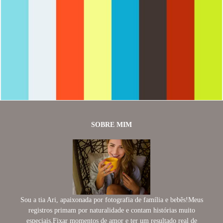
1620
0
SOBRE MIM
Sou a tia Ari, apaixonada por fotografia de família e bebês!Meus
registros primam por naturalidade e contam histórias muito
especiais.Fixar momentos de amor e ter um resultado real de