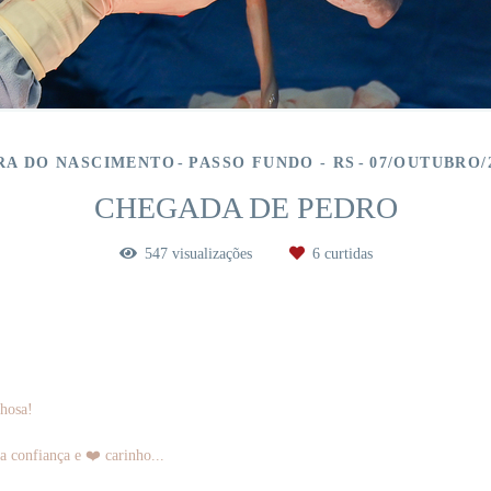
RA DO NASCIMENTO
PASSO FUNDO - RS
07/OUTUBRO/
CHEGADA DE PEDRO
547
visualizações
6
curtidas
lhosa!
 confiança e ❤️ carinho...