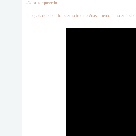
@dra_ferquevedo
#chegadadobebe #fotodenascimento #nascimento #nascer #bebê 