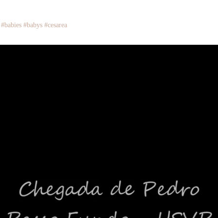
#babies #babys #cesarea