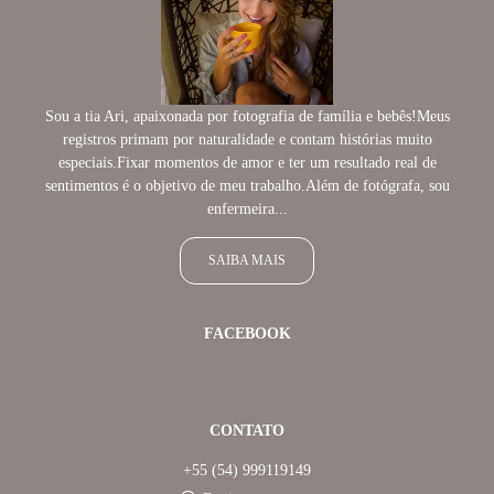
Sou a tia Ari, apaixonada por fotografia de família e bebês!Meus
registros primam por naturalidade e contam histórias muito
especiais.Fixar momentos de amor e ter um resultado real de
sentimentos é o objetivo de meu trabalho.Além de fotógrafa, sou
enfermeira...
SAIBA MAIS
FACEBOOK
CONTATO
+55 (54) 999119149