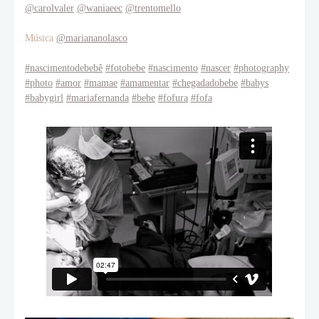
@carolvaler
@waniaeec
@trentomello
Música
@mariananolasco
#nascimentodebebê
#fotobebe
#nascimento
#nascer
#photography
#photo
#amor
#mamae
#amamentar
#chegadadobebe
#babys
#babygirl
#mariafernanda
#bebe
#fofura
#fofa