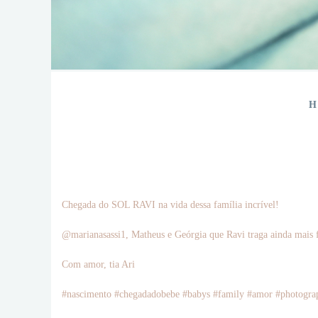
H
Chegada do SOL RAVI na vida dessa família incrível!
@marianasassi1, Matheus e Geórgia que Ravi traga ainda mais fe
Com amor, tia Ari
#nascimento #chegadadobebe #babys #family #amor #photogra