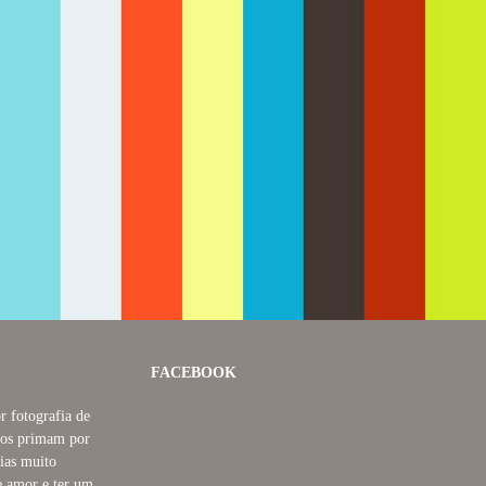
2123
0
FACEBOOK
r fotografia de
tros primam por
rias muito
e amor e ter um