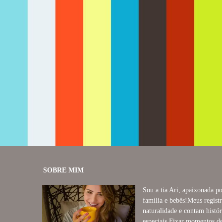
1901
0
SOBRE MIM
Sou a tia Ari, apaixonada po
família e bebês!Meus regis
naturalidade e contam histó
especiais.Fixar momentos d