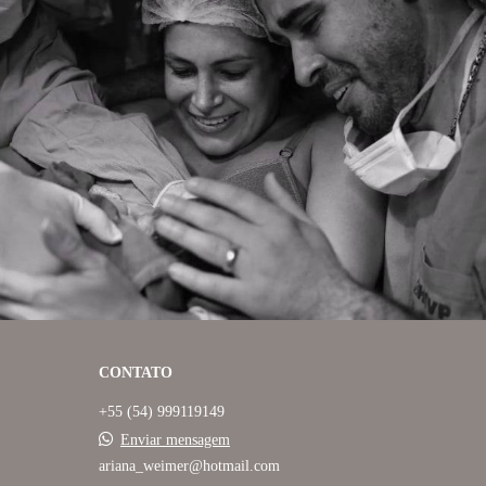
2337
0
CONTATO
+55 (54) 999119149
Enviar mensagem
ariana_weimer@hotmail.com