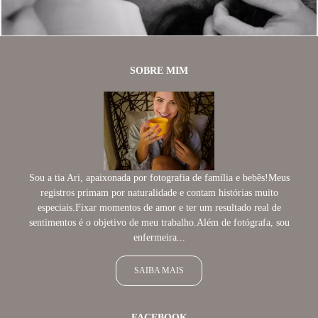
SOBRE MIM
Sou a tia Ari, apaixonada por fotografia de família e bebês!Meus
registros primam por naturalidade e contam histórias muito
especiais.Fixar momentos de amor e ter um resultado real de
sentimentos é o objetivo de meu trabalho.Além de fotógrafa, sou
enfermeira...
SAIBA MAIS
FACEBOOK