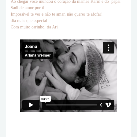
Ao chegar você inundou o coração da mamãe Karin e do papai
Sadi de amor por ti!
Impossível te ver e não te amar, não querer te afofar!
dia mais que especial...
Com muito carinho, tia Ari