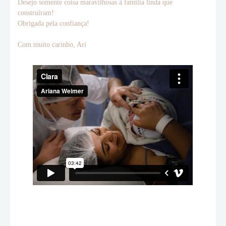
Desejo somente coisa maravilhosas à família linda que
construíram!
Obrigada pela confiança!
Com muito carinho, Ari