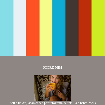
1858
0
SOBRE MIM
Sou a tia Ari, apaixonada por fotografia de família e bebês!Meus