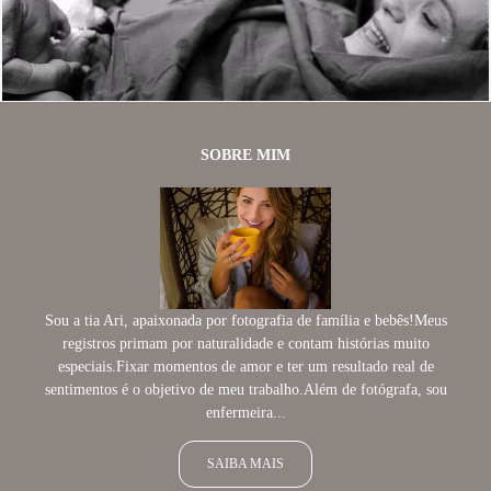
1559
0
SOBRE MIM
Sou a tia Ari, apaixonada por fotografia de família e bebês!Meus
registros primam por naturalidade e contam histórias muito
especiais.Fixar momentos de amor e ter um resultado real de
sentimentos é o objetivo de meu trabalho.Além de fotógrafa, sou
enfermeira...
SAIBA MAIS