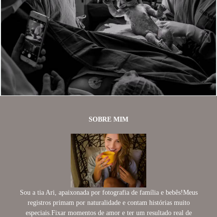
1453
0
SOBRE MIM
Sou a tia Ari, apaixonada por fotografia de família e bebês!Meus
registros primam por naturalidade e contam histórias muito
especiais.Fixar momentos de amor e ter um resultado real de