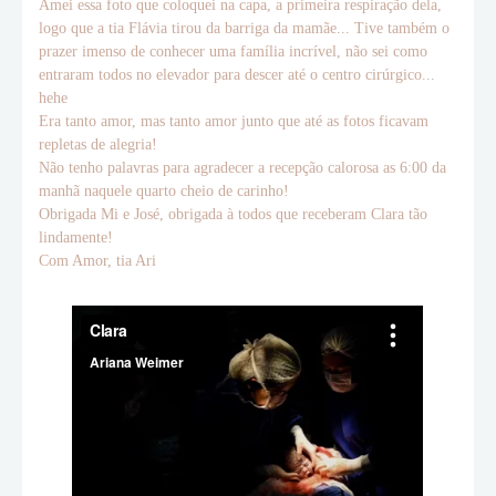
Amei essa foto que coloquei na capa, a primeira respiração dela,
logo que a tia Flávia tirou da barriga da mamãe... Tive também o
prazer imenso de conhecer uma família incrível, não sei como
entraram todos no elevador para descer até o centro cirúrgico...
hehe
Era tanto amor, mas tanto amor junto que até as fotos ficavam
repletas de alegria!
Não tenho palavras para agradecer a recepção calorosa as 6:00 da
manhã naquele quarto cheio de carinho!
Obrigada Mi e José, obrigada à todos que receberam Clara tão
lindamente!
Com Amor, tia Ari