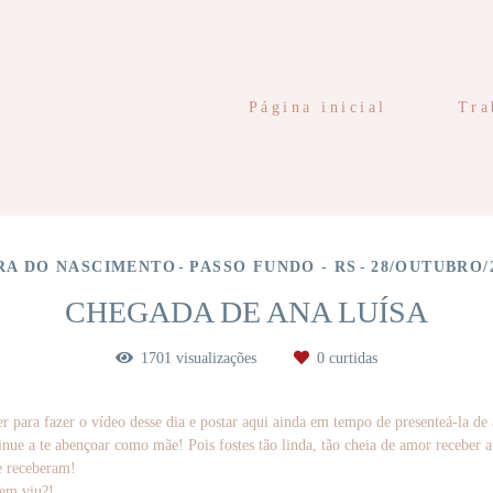
Página inicial
Tra
RA DO NASCIMENTO
PASSO FUNDO - RS
28/OUTUBRO/
CHEGADA DE ANA LUÍSA
1701
visualizações
0
curtidas
rer para fazer o vídeo desse dia e postar aqui ainda em tempo de presenteá-la d
tinue a te abençoar como mãe! Pois fostes tão linda, tão cheia de amor receber
ue receberam!
bem viu?!