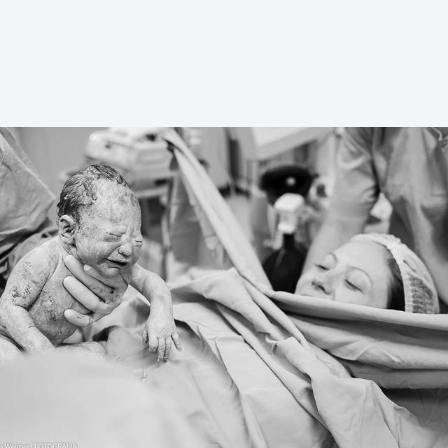
4675
39