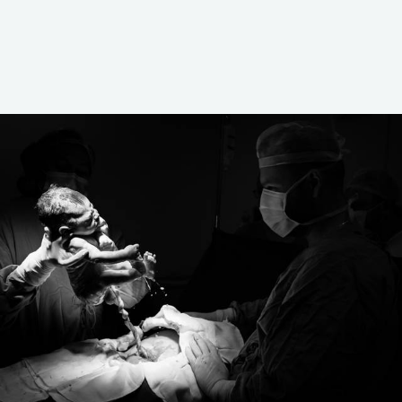
1093
0