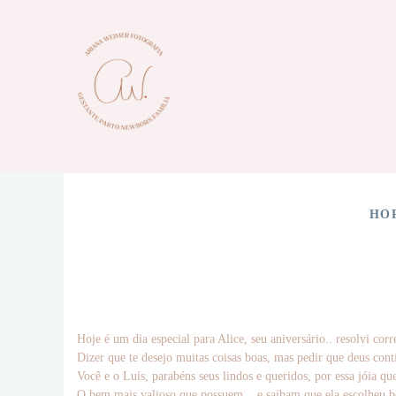
HO
Hoje é um dia especial para Alice, seu aniversário.. resolvi cor
Dizer que te desejo muitas coisas boas, mas pedir que deus con
Você e o Luís, parabéns seus lindos e queridos, por essa jóia q
O bem mais valioso que possuem... e saibam que ela escolheu 