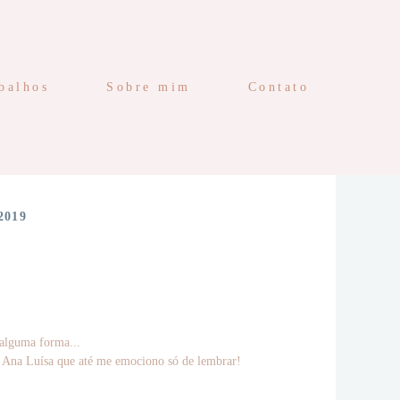
balhos
Sobre mim
Contato
2019
e alguma forma...
 a Ana Luísa que até me emociono só de lembrar!