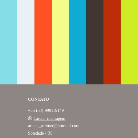
2139
0
CONTATO
+55 (54) 999119149
Enviar mensagem
ariana_weimer@hotmail.com
Soledade / RS