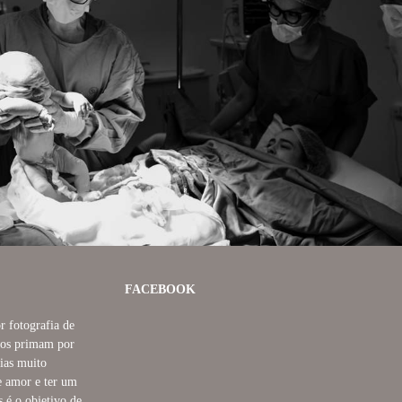
487
3
FACEBOOK
r fotografia de
tros primam por
rias muito
e amor e ter um
s é o objetivo de