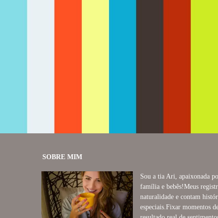
1776
0
SOBRE MIM
Sou a tia Ari, apaixonada po
família e bebês!Meus regis
naturalidade e contam histó
especiais.Fixar momentos d
resultado real de sentimento