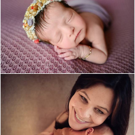
418
51