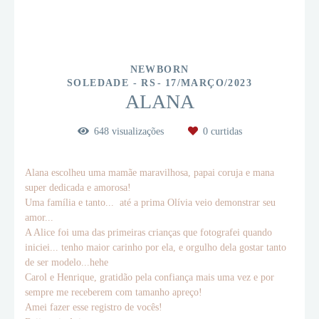
NEWBORN
SOLEDADE - RS
17/MARÇO/2023
ALANA
648
visualizações
0
curtidas
Alana escolheu uma mamãe maravilhosa, papai coruja e mana
super dedicada e amorosa!
Uma família e tanto... até a prima Olívia veio demonstrar seu
amor...
A Alice foi uma das primeiras crianças que fotografei quando
iniciei... tenho maior carinho por ela, e orgulho dela gostar tanto
de ser modelo...hehe
Carol e Henrique, gratidão pela confiança mais uma vez e por
sempre me receberem com tamanho apreço!
Amei fazer esse registro de vocês!