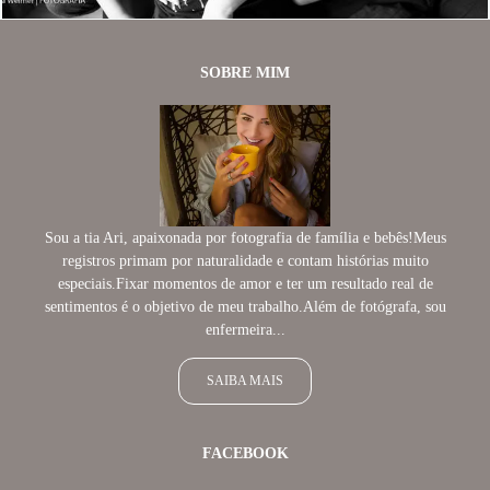
SOBRE MIM
Sou a tia Ari, apaixonada por fotografia de família e bebês!Meus
registros primam por naturalidade e contam histórias muito
especiais.Fixar momentos de amor e ter um resultado real de
sentimentos é o objetivo de meu trabalho.Além de fotógrafa, sou
enfermeira...
SAIBA MAIS
FACEBOOK