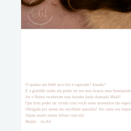
O quanto um bebê arco-íris é esperado? Amado?
E a gratidão então em poder ter em seus braços uma bonequinh
Jor e Heitor receberam essa luzinha linda chamada Maitê!
Que bom poder ter vivido com vocês esses momentos tão especi
Obrigada por terem me escolhido queridos! Sei como era importa
Sejam muito muito felizes com ela!
Beijão... tia Ari