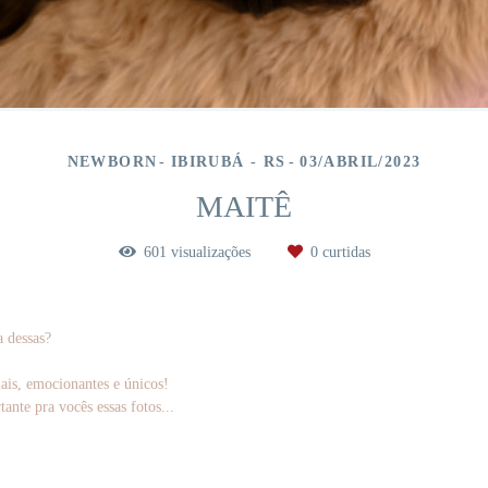
NEWBORN
IBIRUBÁ - RS
03/ABRIL/2023
MAITÊ
601
visualizações
0
curtidas
a dessas?
ais, emocionantes e únicos!
nte pra vocês essas fotos...