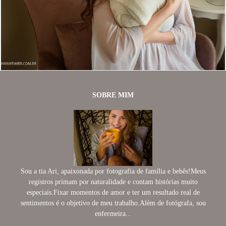
1434
0
SOBRE MIM
Sou a tia Ari, apaixonada por fotografia de família e bebês!Meus
registros primam por naturalidade e contam histórias muito
especiais.Fixar momentos de amor e ter um resultado real de
sentimentos é o objetivo de meu trabalho.Além de fotógrafa, sou
enfermeira...