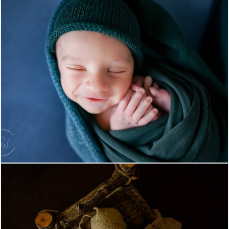
470
54