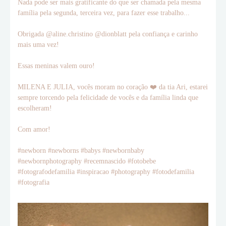
Nada pode ser mais gratificante do que ser chamada pela mesma
família pela segunda, terceira vez, para fazer esse trabalho...
Obrigada @aline.christino @dionblatt pela confiança e carinho
mais uma vez!
Essas meninas valem ouro!
MILENA E JULIA, vocês moram no coração ❤️ da tia Ari, estarei
sempre torcendo pela felicidade de vocês e da família linda que
escolheram!
Com amor!
#newborn #newborns #babys #newbornbaby
#newbornphotography #recemnascido #fotobebe
#fotografodefamilia #inspiracao #photography #fotodefamilia
#fotografia