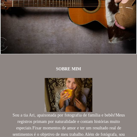
948
10
SOBRE MIM
Sou a tia Ari, apaixonada por fotografia de família e bebês!Meus
registros primam por naturalidade e contam histórias muito
especiais.Fixar momentos de amor e ter um resultado real de
sentimentos é o objetivo de meu trabalho.Além de fotógrafa, sou