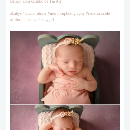
Beijão, com carinho da Tia Ari!
#babys #newbornbaby #newbornphotography #recemnascido
#fofura #menina #babygirl