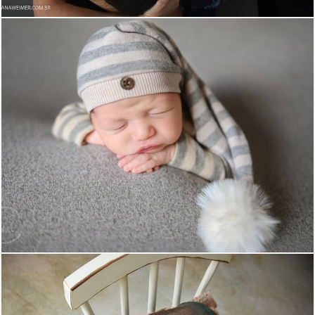
471
26