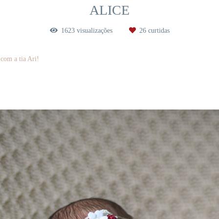
ALICE
1623
visualizações
26
curtidas
com a tia Ari!