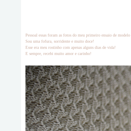
Pessoal essas foram as fotos do meu primeiro ensaio de modelo 
Sou uma fofura, sorridente e muito doce!
Esse era meu rostinho com apenas alguns dias de vida!
E sempre, recebi muito amor e carinho!