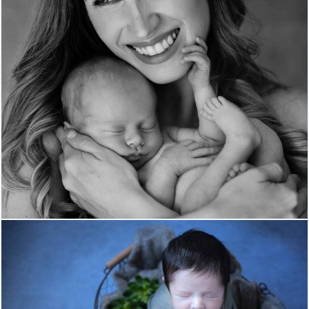
1418
33