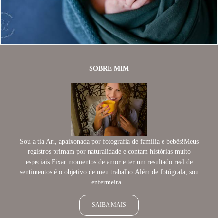
472
54
SOBRE MIM
Sou a tia Ari, apaixonada por fotografia de família e bebês!Meus
registros primam por naturalidade e contam histórias muito
especiais.Fixar momentos de amor e ter um resultado real de
sentimentos é o objetivo de meu trabalho.Além de fotógrafa, sou
enfermeira...
SAIBA MAIS