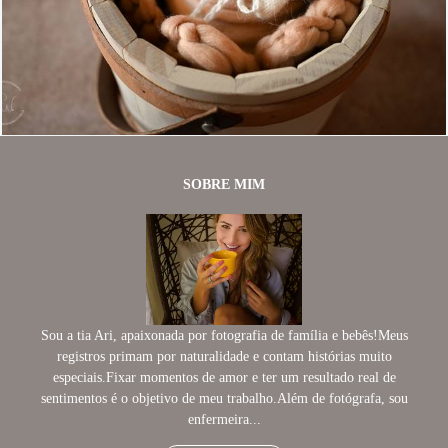
893
0
SOBRE MIM
Sou a tia Ari, apaixonada por fotografia de família e bebês!Meus
registros primam por naturalidade e contam histórias muito
especiais.Fixar momentos de amor e ter um resultado real de
sentimentos é o objetivo de meu trabalho.Além de fotógrafa, sou
enfermeira...