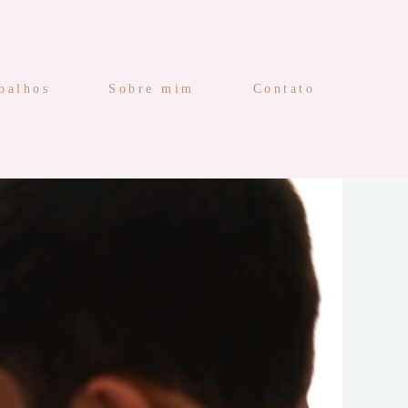
balhos
Sobre mim
Contato