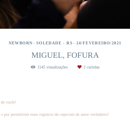
NEWBORN
SOLEDADE - RS
24/FEVEREIRO/2021
MIGUEL, FOFURA
1145
visualizações
2
curtidas
 de vocês!
por permitirem esses registros tão especiais de amor verdadeiro!