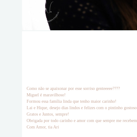
Como não se apaixonar por esse sorriso genteeeee????
Miguel é maravilhoso!
Formou essa família linda que tenho maior carinho!
Lai e Hique, desejo dias lindos e felizes com o pintinho gostoso
Gratos e Juntos, sempre!
Obrigada por todo carinho e amor com que sempre me recebem e 
Com Amor, tia Ari