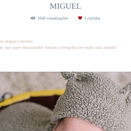
MIGUEL
1640
visualizações
1
curtidas
 alegria e sorrisos...
e, que super emocionados fizeram a fotografia ter muito mais sentido!