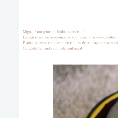
Miguel é um príncipe, lindo e sorridente!
Em seu ensaio de recém-nascido com pouco dias de vida esbanjou
E ainda super se comportou no colinho de seu papai e sua mamã
Obrigada Fernando e Ju pela confiança!