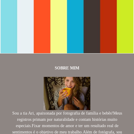
1542
0
SOBRE MIM
Sou a tia Ari, apaixonada por fotografia de família e bebês!Meus
registros primam por naturalidade e contam histórias muito
especiais.Fixar momentos de amor e ter um resultado real de
sentimentos é o objetivo de meu trabalho.Além de fotógrafa, sou