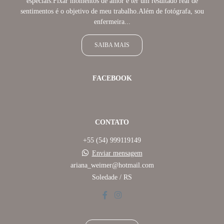
especiais.Fixar momentos de amor e ter um resultado real de
sentimentos é o objetivo de meu trabalho.Além de fotógrafa, sou
enfermeira...
SAIBA MAIS
FACEBOOK
CONTATO
+55 (54) 999119149
Enviar mensagem
ariana_weimer@hotmail.com
Soledade / RS