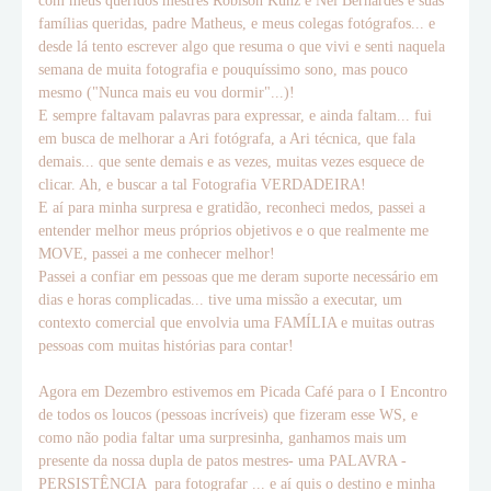
com meus queridos mestres Robison Kunz e Nei Bernardes e suas
famílias queridas, padre Matheus, e meus colegas fotógrafos... e
desde lá tento escrever algo que resuma o que vivi e senti naquela
semana de muita fotografia e pouquíssimo sono, mas pouco
mesmo ("Nunca mais eu vou dormir"...)!
E sempre faltavam palavras para expressar, e ainda faltam... fui
em busca de melhorar a Ari fotógrafa, a Ari técnica, que fala
demais... que sente demais e as vezes, muitas vezes esquece de
clicar. Ah, e buscar a tal Fotografia VERDADEIRA!
E aí para minha surpresa e gratidão, reconheci medos, passei a
entender melhor meus próprios objetivos e o que realmente me
MOVE, passei a me conhecer melhor!
Passei a confiar em pessoas que me deram suporte necessário em
dias e horas complicadas... tive uma missão a executar, um
contexto comercial que envolvia uma FAMÍLIA e muitas outras
pessoas com muitas histórias para contar!
Agora em Dezembro estivemos em Picada Café para o I Encontro
de todos os loucos (pessoas incríveis) que fizeram esse WS, e
como não podia faltar uma surpresinha, ganhamos mais um
presente da nossa dupla de patos mestres- uma PALAVRA -
PERSISTÊNCIA para fotografar ... e aí quis o destino e minha