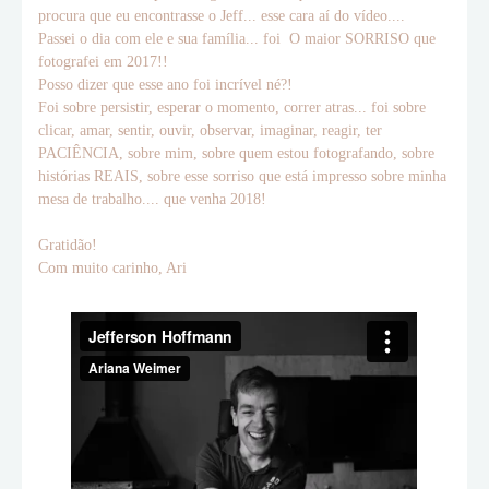
procura que eu encontrasse o Jeff... esse cara aí do vídeo....
Passei o dia com ele e sua família... foi O maior SORRISO que
fotografei em 2017!!
Posso dizer que esse ano foi incrível né?!
Foi sobre persistir, esperar o momento, correr atras... foi sobre
clicar, amar, sentir, ouvir, observar, imaginar, reagir, ter
PACIÊNCIA, sobre mim, sobre quem estou fotografando, sobre
histórias REAIS, sobre esse sorriso que está impresso sobre minha
mesa de trabalho.... que venha 2018!
Gratidão!
Com muito carinho, Ari