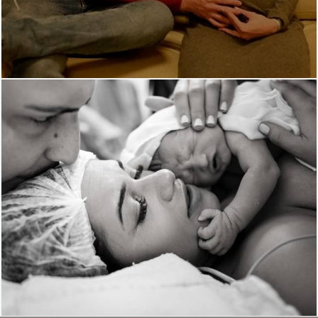
906
0
713
1