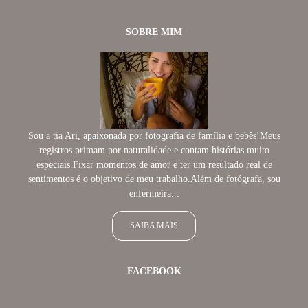
SOBRE MIM
Sou a tia Ari, apaixonada por fotografia de família e bebês!Meus
registros primam por naturalidade e contam histórias muito
especiais.Fixar momentos de amor e ter um resultado real de
sentimentos é o objetivo de meu trabalho.Além de fotógrafa, sou
enfermeira...
SAIBA MAIS
FACEBOOK