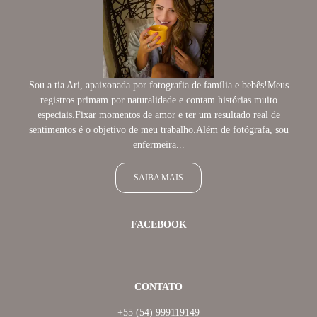
Sou a tia Ari, apaixonada por fotografia de família e bebês!Meus
registros primam por naturalidade e contam histórias muito
especiais.Fixar momentos de amor e ter um resultado real de
sentimentos é o objetivo de meu trabalho.Além de fotógrafa, sou
enfermeira...
SAIBA MAIS
FACEBOOK
CONTATO
+55 (54) 999119149