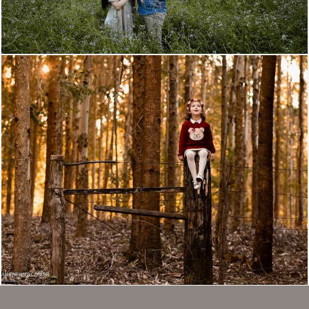
1135
0
1679
4