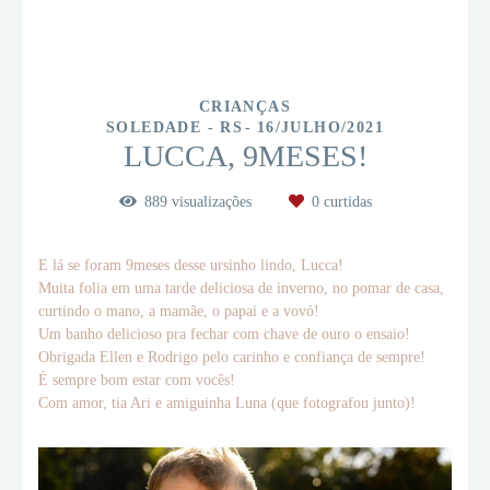
CRIANÇAS
SOLEDADE - RS
16/JULHO/2021
LUCCA, 9MESES!
889
visualizações
0
curtidas
E lá se foram 9meses desse ursinho lindo, Lucca!
Muita folia em uma tarde deliciosa de inverno, no pomar de casa,
curtindo o mano, a mamãe, o papai e a vovó!
Um banho delicioso pra fechar com chave de ouro o ensaio!
Obrigada Ellen e Rodrigo pelo carinho e confiança de sempre!
É sempre bom estar com vocês!
Com amor, tia Ari e amiguinha Luna (que fotografou junto)!