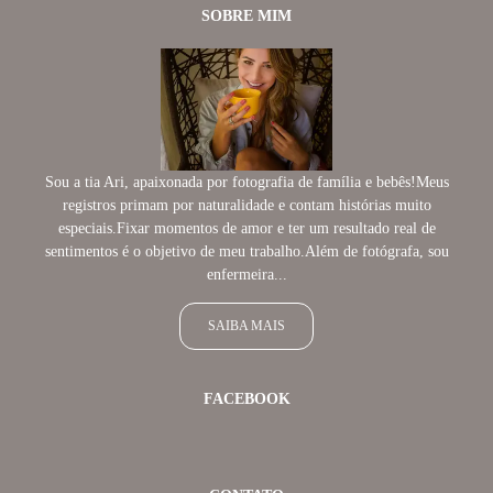
SOBRE MIM
Sou a tia Ari, apaixonada por fotografia de família e bebês!Meus
registros primam por naturalidade e contam histórias muito
especiais.Fixar momentos de amor e ter um resultado real de
sentimentos é o objetivo de meu trabalho.Além de fotógrafa, sou
enfermeira...
SAIBA MAIS
FACEBOOK