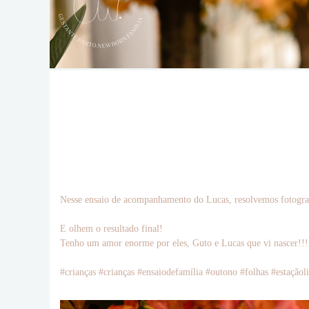
Nesse ensaio de acompanhamento do Lucas, resolvemos fotografa
E olhem o resultado final!
Tenho um amor enorme por eles, Guto e Lucas que vi nascer!!
#crianças #crianças #ensaiodefamília #outono #folhas #estaç