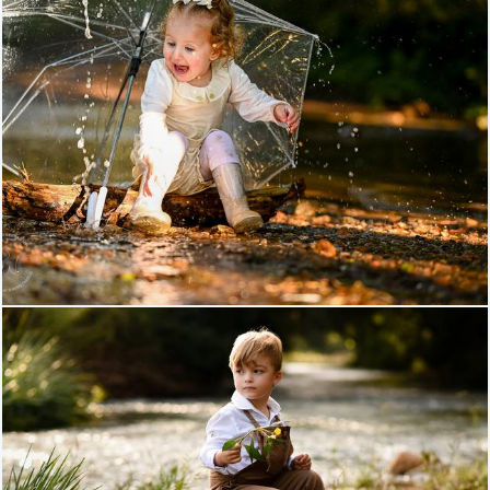
333
116