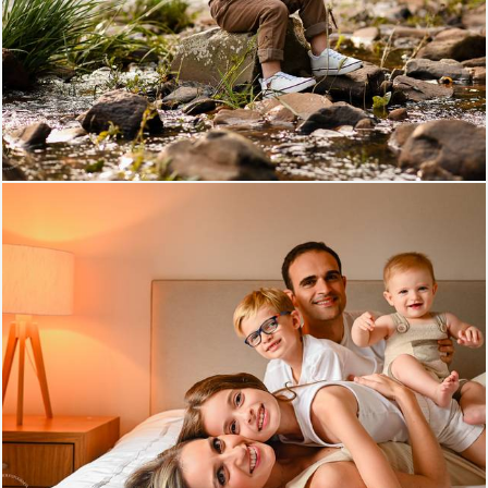
875
0
346
0