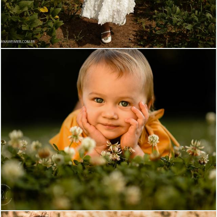
1344
4
973
0