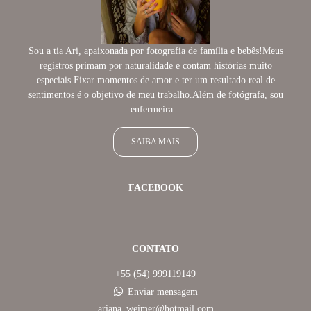
Sou a tia Ari, apaixonada por fotografia de família e bebês!Meus
registros primam por naturalidade e contam histórias muito
especiais.Fixar momentos de amor e ter um resultado real de
sentimentos é o objetivo de meu trabalho.Além de fotógrafa, sou
enfermeira...
SAIBA MAIS
FACEBOOK
CONTATO
+55 (54) 999119149
Enviar mensagem
ariana_weimer@hotmail.com