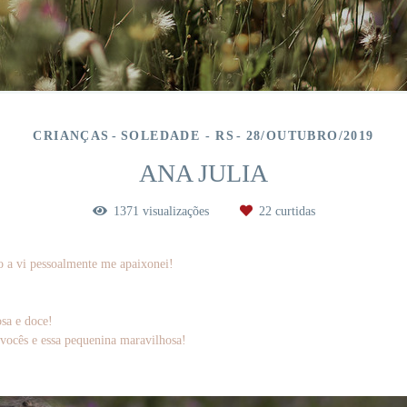
CRIANÇAS
SOLEDADE - RS
28/OUTUBRO/2019
ANA JULIA
1371
visualizações
22
curtidas
 a vi pessoalmente me apaixonei!
sa e doce!
e vocês e essa pequenina maravilhosa!