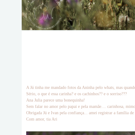
A Jú tinha me mandado fotos da Aninha pelo whats, mas quando
Sério, o que é essa carinha? e os cachinhos?? e o sorriso???
Ana Julia parece uma bonequinha!
Sem falar no amor pelo papai e pela mamãe.... carinhosa, mimo
Obrigada Jú e Ivan pela confiança... amei registrar a família d
Com amor, tia Ari