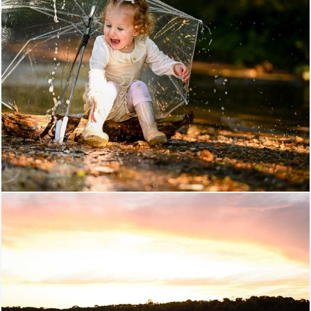
333
116