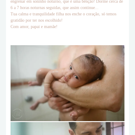
engrenar em soninho noturno, que é uma bênção! Dorme cerca de
6 a 7 horas noturnas seguidas, que assim continue...
Tua calma e tranquilidade filha nos enche o coração, só temos
gratidão por ter nos escolhido!
Com amor, papai e mamãe!