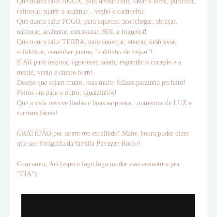
Que nunca falte ÁGUA, para deixar fluir, lavar a alma, purificar,
refrescar, nutrir e acalmar... vinho e cachoeira!
Que nunca falte FOGO, para aquecer, aconchegar, abraçar,
namorar, acalentar, extravazar, SOL e fogueira!
Que nunca falte TERRA, para conectar, aterrar, desbravar,
solidificar, caminhar juntos, "caldinho de feijao"!
E AR para respirar, agradecer, sentir, expandir o coração e a
mente, vento e cheiro bom!
Desejo que sejam muito, mas muito felizes parzinho perfeito!
Feitos um para o outro, iguaizinhos!
Que a vida reserve lindas e boas surpresas, momentos de LUZ e
sorrisos fáceis!
GRATIDÃO por terem me escolhido! Maior honra poder dizer
que sou fotógrafa da família Pierezan Rocco!
Com amor, Ari (espero logo logo mudar essa assinatura pra
"TIA").