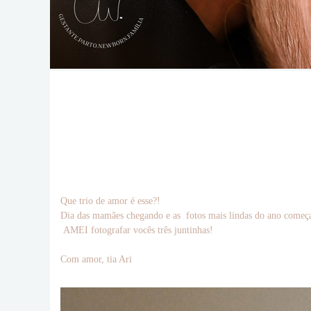
Que trio de amor é esse?!
Dia das mamães chegando e as fotos mais lindas do ano começa
AMEI fotografar vocês três juntinhas!
Com amor, tia Ari