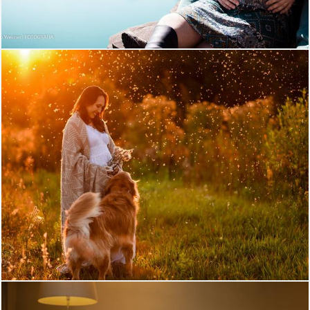
3151
6
900
129