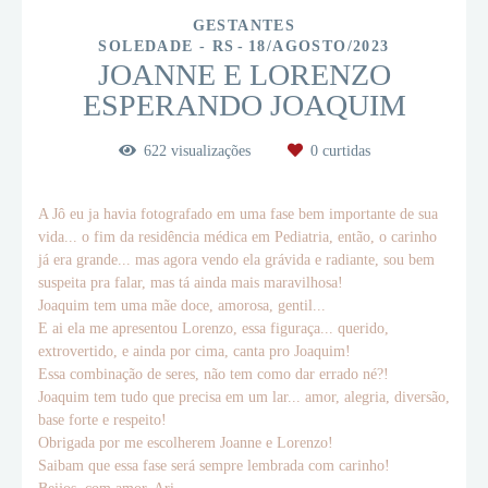
GESTANTES
SOLEDADE - RS
18/AGOSTO/2023
JOANNE E LORENZO
ESPERANDO JOAQUIM
622
visualizações
0
curtidas
A Jô eu ja havia fotografado em uma fase bem importante de sua
vida... o fim da residência médica em Pediatria, então, o carinho
já era grande... mas agora vendo ela grávida e radiante, sou bem
suspeita pra falar, mas tá ainda mais maravilhosa!
Joaquim tem uma mãe doce, amorosa, gentil...
E ai ela me apresentou Lorenzo, essa figuraça... querido,
extrovertido, e ainda por cima, canta pro Joaquim!
Essa combinação de seres, não tem como dar errado né?!
Joaquim tem tudo que precisa em um lar... amor, alegria, diversão,
base forte e respeito!
Obrigada por me escolherem Joanne e Lorenzo!
Saibam que essa fase será sempre lembrada com carinho!