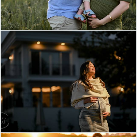
675
15
426
75