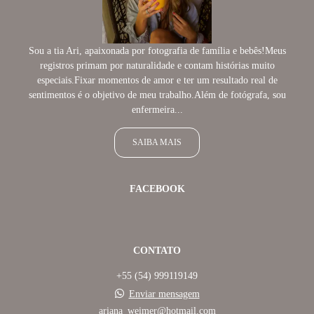
Sou a tia Ari, apaixonada por fotografia de família e bebês!Meus
registros primam por naturalidade e contam histórias muito
especiais.Fixar momentos de amor e ter um resultado real de
sentimentos é o objetivo de meu trabalho.Além de fotógrafa, sou
enfermeira...
SAIBA MAIS
FACEBOOK
CONTATO
+55 (54) 999119149
Enviar mensagem
ariana_weimer@hotmail.com