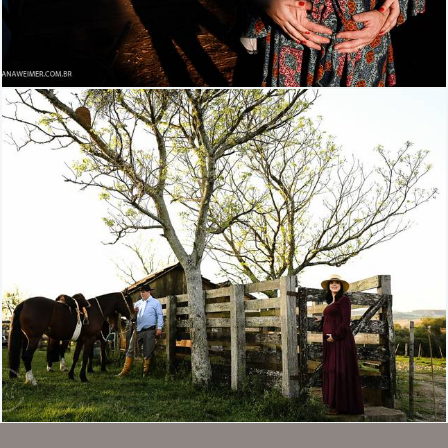
1734
36
1096
11