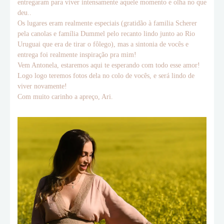
entregaram para viver intensamente aquele momento e olha no que
deu..
Os lugares eram realmente especiais (gratidão à familia Scherer
pela canolas e família Dummel pelo recanto lindo junto ao Rio
Uruguai que era de tirar o fôlego), mas a sintonia de vocês e
entrega foi realmente inspiração pra mim!
Vem Antonela, estaremos aqui te esperando com todo esse amor!
Logo logo teremos fotos dela no colo de vocês, e será lindo de
viver novamente!
Com muito carinho a apreço, Ari.