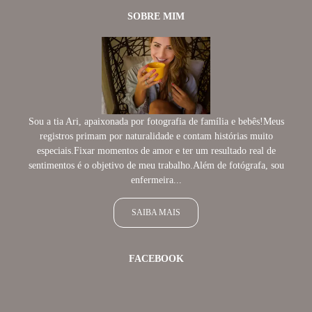
SOBRE MIM
Sou a tia Ari, apaixonada por fotografia de família e bebês!Meus
registros primam por naturalidade e contam histórias muito
especiais.Fixar momentos de amor e ter um resultado real de
sentimentos é o objetivo de meu trabalho.Além de fotógrafa, sou
enfermeira...
SAIBA MAIS
FACEBOOK