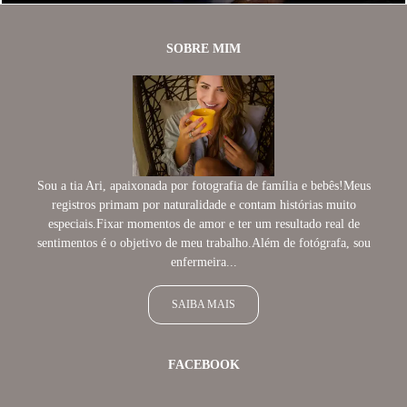
SOBRE MIM
Sou a tia Ari, apaixonada por fotografia de família e bebês!Meus
registros primam por naturalidade e contam histórias muito
especiais.Fixar momentos de amor e ter um resultado real de
sentimentos é o objetivo de meu trabalho.Além de fotógrafa, sou
enfermeira...
SAIBA MAIS
FACEBOOK