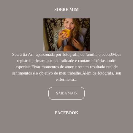
SOBRE MIM
Sou a tia Ari, apaixonada por fotografia de família e bebês!Meus
registros primam por naturalidade e contam histórias muito
especiais.Fixar momentos de amor e ter um resultado real de
sentimentos é o objetivo de meu trabalho.Além de fotógrafa, sou
enfermeira...
SAIBA MAIS
FACEBOOK