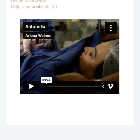
Adorei conhecê-los!
Beijo com carinho, tia Ari