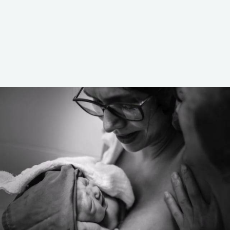
2064
0