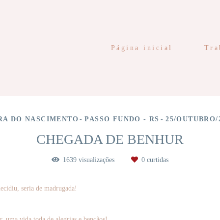
Página inicial
Tra
RA DO NASCIMENTO
PASSO FUNDO - RS
25/OUTUBRO/
CHEGADA DE BENHUR
1639
visualizações
0
curtidas
decidiu, seria de madrugada!
, uma vida toda de alegrias e bençãos!