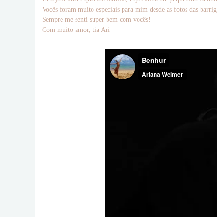
Vocês foram muito especiais para mim desde as fotos das barrig
Sempre me senti super bem com vocês!
Com muito amor, tia Ari