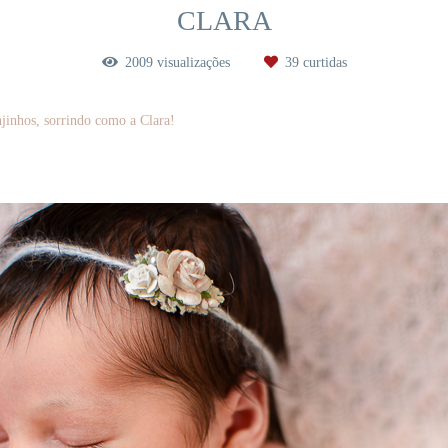
CLARA
2009
visualizações
39
curtidas
jinhos, sorrindo como a Clara!