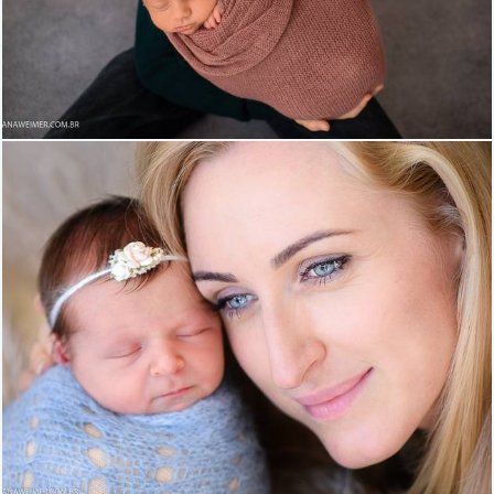
1433
16
1665
18