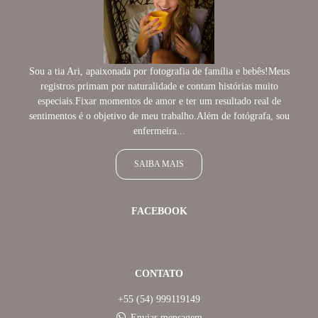
Sou a tia Ari, apaixonada por fotografia de família e bebês!Meus
registros primam por naturalidade e contam histórias muito
especiais.Fixar momentos de amor e ter um resultado real de
sentimentos é o objetivo de meu trabalho.Além de fotógrafa, sou
enfermeira...
SAIBA MAIS
FACEBOOK
CONTATO
+55 (54) 999119149
Enviar mensagem