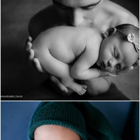
1821
38